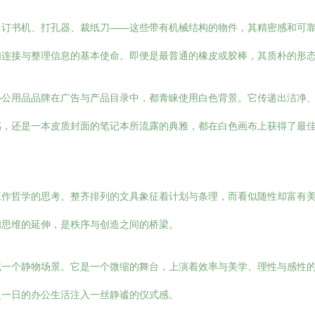
。订书机、打孔器、裁纸刀——这些带有机械结构的物件，其精密感和可
们连接与整理信息的基本使命。即便是最普通的橡皮或胶棒，其质朴的形
办公用品品牌在广告与产品目录中，都青睐使用白色背景。它传递出洁净
感，还是一本皮质封面的笔记本所流露的典雅，都在白色画布上获得了最
工作哲学的思考。整齐排列的文具象征着计划与条理，而看似随性却富有
们思维的延伸，是秩序与创造之间的桥梁。
或一个静物场景。它是一个微缩的舞台，上演着效率与美学、理性与感性
复一日的办公生活注入一丝静谧的仪式感。